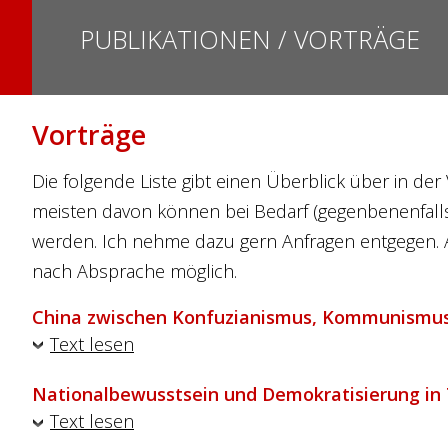
PUBLIKATIONEN / VORTRÄGE
Vorträge
Die folgende Liste gibt einen Überblick über in der
meisten davon können bei Bedarf (gegenbenenfalls
werden. Ich nehme dazu gern Anfragen entgegen.
nach Absprache möglich.
China zwischen Konfuzianismus, Kommunismu
Text lesen
Nationalbewusstsein und Demokratisierung in
Text lesen