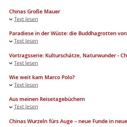
Chinas Große Mauer
Text lesen
Paradiese in der Wüste: die Buddhagrotten vo
Text lesen
Vortragsserie: Kulturschätze, Naturwunder ‑ C
Text lesen
Wie weit kam Marco Polo?
Text lesen
Aus meinen Reisetagebüchern
Text lesen
Chinas Wurzeln fürs Auge – neue Funde in ne