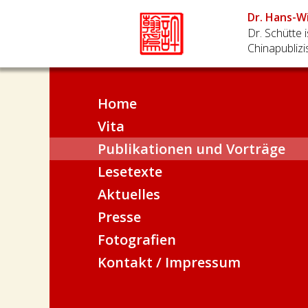
Dr. Hans-W
Dr. Schütte 
Chinapublizi
Home
Vita
Publikationen und Vorträge
Lesetexte
Bücher
Aktuelles
Sonstige Texte
Presse
Vorträge
Fotografien
Kontakt / Impressum
China
Hongkong/Macau
Licht und Schatten