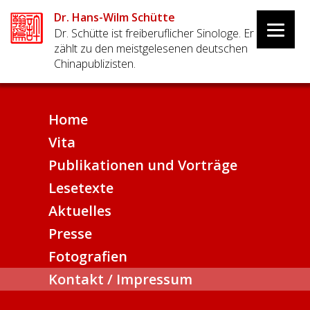
Dr. Hans-Wilm Schütte
Dr. Schütte ist freiberuflicher Sinologe. Er
zählt zu den meistgelesenen deutschen
Chinapublizisten.
Home
Vita
Publikationen und Vorträge
Lesetexte
Bücher
Aktuelles
Sonstige Texte
Presse
Vorträge
Fotografien
Kontakt / Impressum
China
Hongkong/Macau